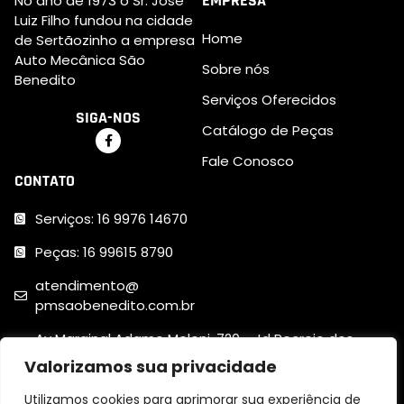
EMPRESA
No ano de 1973 o Sr. José
Luiz Filho fundou na cidade
Home
de Sertãozinho a empresa
Auto Mecânica São
Sobre nós
Benedito
Serviços Oferecidos
SIGA-NOS
Catálogo de Peças
Fale Conosco
CONTATO
Serviços: 16 9976 14670
Peças: 16 99615 8790
atendimento@
pmsaobenedito.com.br
Av Marginal Adamo Meloni, 720 - Jd Recreio dos
Bandeirantes - CEP 14175-000 - Sertãozinho-SP
Valorizamos sua privacidade
Utilizamos cookies para aprimorar sua experiência de