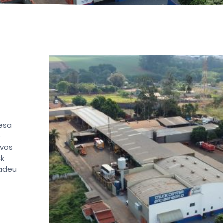
esa
o
ovos
ck
Tadeu