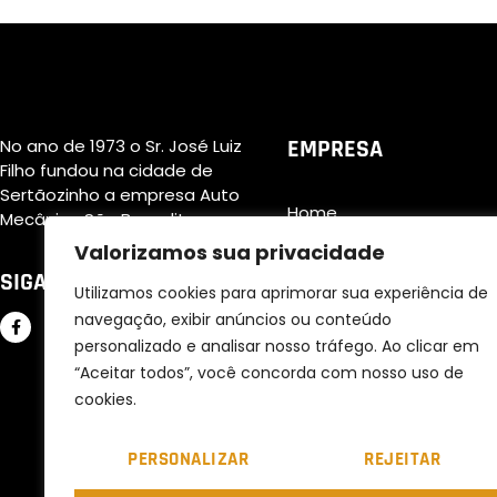
No ano de 1973 o Sr. José Luiz
EMPRESA
Filho fundou na cidade de
Sertãozinho a empresa Auto
Home
Mecânica São Benedito
Valorizamos sua privacidade
Sobre nós
SIGA-NOS
Serviços Oferecidos
Utilizamos cookies para aprimorar sua experiência de
navegação, exibir anúncios ou conteúdo
Catálogo de Peças
personalizado e analisar nosso tráfego. Ao clicar em
Fale Conosco
“Aceitar todos”, você concorda com nosso uso de
cookies.
PERSONALIZAR
REJEITAR