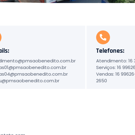
ils:
Telefones:
dimento@pmsaobenedito.com.br
Atendimento: 16
as01@pmsaobenedito.com.br
Serviços: 16 996
as04@pmsaobenedito.com.br
Vendas: 16 99626
u@pmsaobenedito.com.br
2650